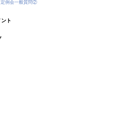
1月定例会一般質問②
メント
ブ