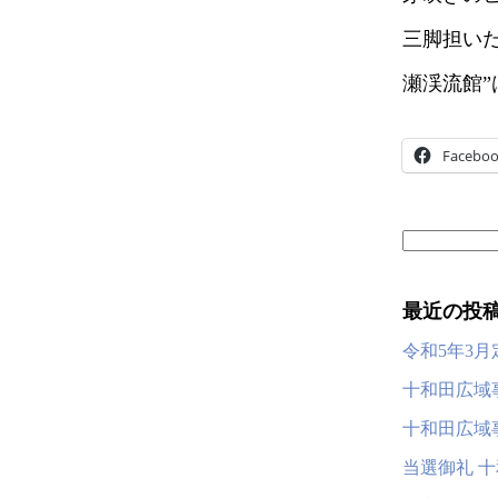
三脚担い
瀬渓流館”
Facebo
検
索:
最近の投
令和5年3
十和田広域
十和田広域
当選御礼 