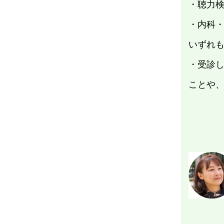
・聴力
・内科
いずれ
・受診
ことや