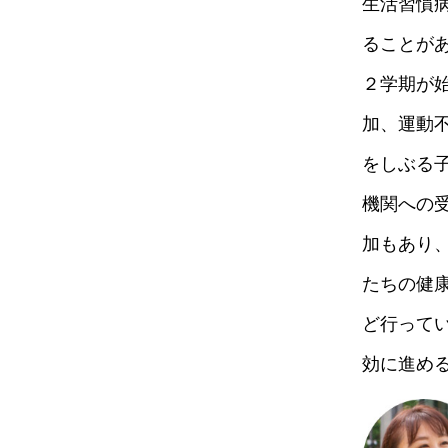
生活習慣
ることが
２学期が
加、運動
をしぶる
機関への
加もあり
たちの健
ど行って
効に進め