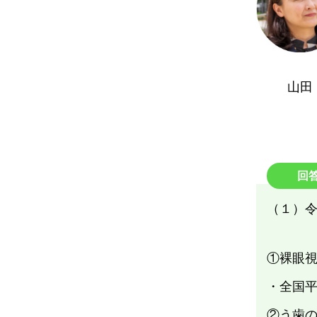
山田
回
（１）
①裸眼視
・全国
②う歯