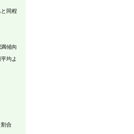
県と同程
肥満傾向
国平均よ
た割合