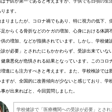
病は予防が第一であると考えますが、子供でも日頃の生
あります。
始まりましたが、コロナ禍でもあり、特に視力の低下、
不足からくる骨折などのケガの増加、心身における体調
子供の増加、などが指摘されています。しかし、学校健
受診が必要」とされたにもかかわらず、受診出来ていな
、健康悪化が危惧される結果となっています。このコロ
康増進にも注力すべきと考えます。また、学校検診では
いますが、全国的に改善傾向が少ないと感じており、学
る事が出来ればと、今回質問しました。
学校健診で「医療機関への受診が必要」とされ