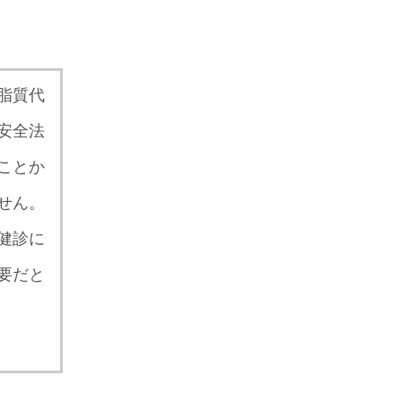
脂質代
安全法
ことか
せん。
健診に
要だと