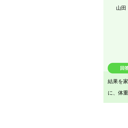
山田
回
結果を
に、体