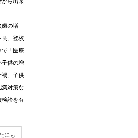
活から出来
虫歯の増
不良、登校
診で「医療
い子供の増
ナ禍、子供
肥満対策な
校検診を有
たにも