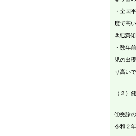
・全国
度で高
③肥満
・数年
児の出
り高い
（２）
①受診
令和２