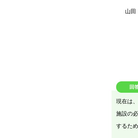
山田
回
現在は
施設の
するた