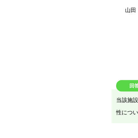
山田
回
当該施
性につ