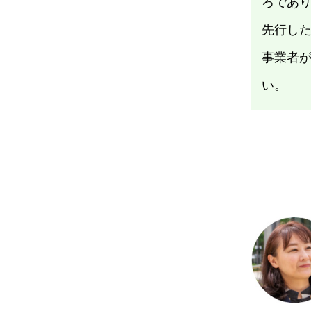
ろであ
先行し
事業者
い。