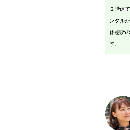
２階建
ンタル
休憩所
す。