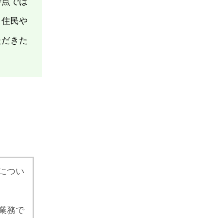
時点では
、住民や
ただきた
につい
業務で