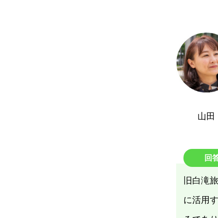
山田
回
旧白滝
に活用