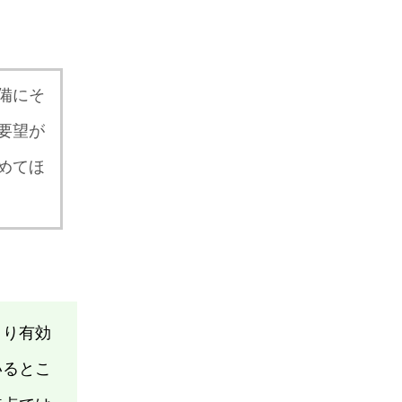
備にそ
要望が
めてほ
より有効
いるとこ