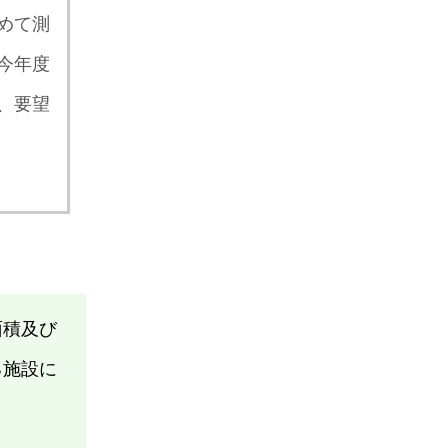
めて測
今年度
、要望
面積及び
る施設に