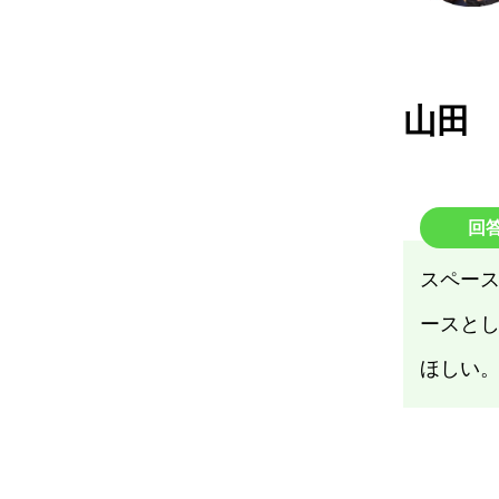
山田
回
スペー
ースと
ほしい