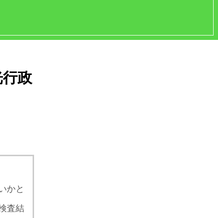
光行政
いかと
検査結